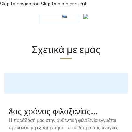
Skip to navigation
Skip to main content
Ένα κομψό και ολοκαίνουργιο κτίριο που ακολουθεί το
νεοκλασικό ρυθμό της Ερμούπολης είναι έτοιμο να σας
υποδεχθεί. Βρίσκεται πολύ κοντά στο λιμάνι και στην
αφετηρία των λεωφορείων για τις παραλίες του νησιού.
Σχετικά με εμάς
8ος χρόνος φιλοξενίας…
Η παράδοσή μας στην αυθεντική φιλοξενία εγγυάται
την καλύτερη εξυπηρέτηση, με σεβασμό στις ανάγκες